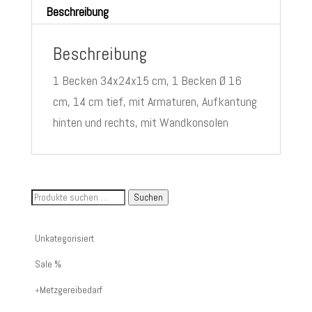
Beschreibung
Beschreibung
1 Becken 34x24x15 cm, 1 Becken Ø 16
cm, 14 cm tief, mit Armaturen, Aufkantung
hinten und rechts, mit Wandkonsolen
Suche
Suchen
nach
Artikelnummer
Unkategorisiert
oder
Sale %
Produktname:
Metzgereibedarf