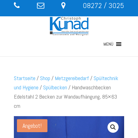
08272 / 3025
MENÜ
Startseite
/
Shop
/
Metzgereibedarf
/
Spültechnik
und Hygiene
/
Spülbecken
/ Handwaschbecken
Edelstahl 2 Becken zur Wandaufhängung, 85×63
cm
Angebot!