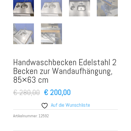
Handwaschbecken Edelstahl 2
Becken zur Wandaufhängung,
85×63 cm
Ursprünglicher
Aktueller
€
280,00
€
200,00
Preis
Preis
Auf die Wunschliste
war:
ist:
Artikelnummer:
12592
€ 280,00
€ 200,00.