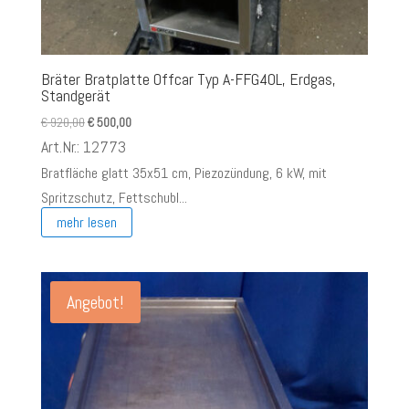
Bräter Bratplatte Offcar Typ A-FFG40L, Erdgas,
Standgerät
Ursprünglicher
Aktueller
€
920,00
€
500,00
Preis
Preis
Art.Nr.: 12773
war:
ist:
Bratfläche glatt 35x51 cm, Piezozündung, 6 kW, mit
€ 920,00
€ 500,00.
Spritzschutz, Fettschubl...
mehr lesen
Angebot!