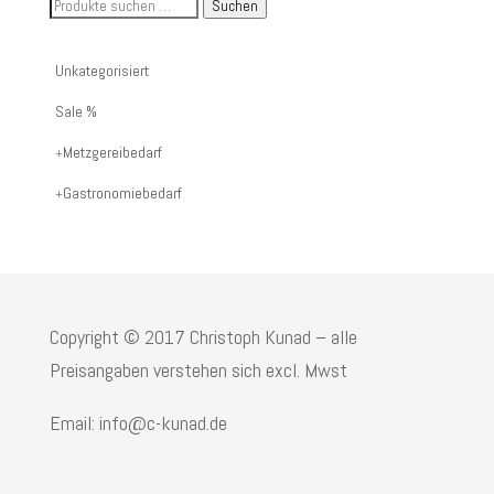
Suche
Suchen
nach
Artikelnummer
Unkategorisiert
oder
Sale %
Produktname:
Metzgereibedarf
Gastronomiebedarf
Copyright © 2017 Christoph Kunad – alle
Preisangaben verstehen sich excl. Mwst
Email: info@c-kunad.de