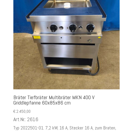
Bräter Tiefbräter Multibräter MKN 400 V
Griddlepfanne 60x85x86 cm
€
2.450,00
Art.Nr.: 2616
Typ 2022501-01. 7,2 kW, 16 A, Stecker 16 A, zum Braten,