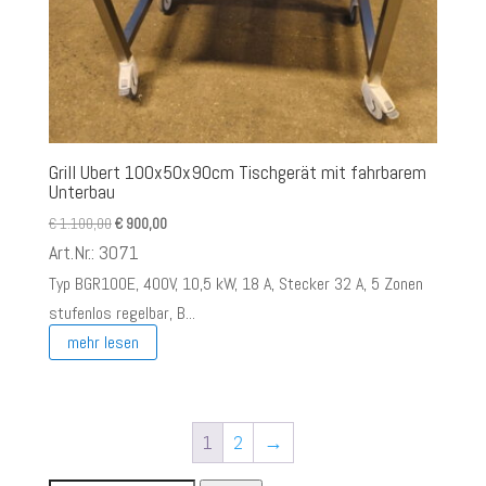
Grill Ubert 100x50x90cm Tischgerät mit fahrbarem
Unterbau
Ursprünglicher
Aktueller
€
1.100,00
€
900,00
Preis
Preis
Art.Nr.: 3071
war:
ist:
Typ BGR100E, 400V, 10,5 kW, 18 A, Stecker 32 A, 5 Zonen
€ 1.100,00
€ 900,00.
stufenlos regelbar, B...
mehr lesen
1
2
→