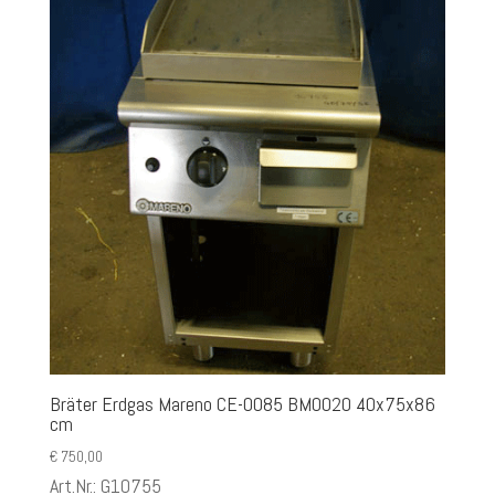
Bräter Erdgas Mareno CE-0085 BM0020 40x75x86
cm
€
750,00
Art.Nr.: G10755