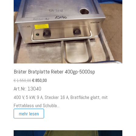
Bräter Bratplatte Rieber 400gp-5000sp
Ursprünglicher
Aktueller
€
1.550,00
€
850,00
Preis
Preis
Art.Nr.: 13040
war:
ist:
400 V, 5 kW, 9 A, Stecker 16 A, Bratfläche glatt, mit
€ 1.550,00
€ 850,00.
Fettablass und Schubla...
mehr lesen