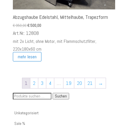
Abzugshaube Edelstahl, Mittelhaube, Trapezform
Ursprünglicher
Aktueller
€
950,00
€
500,00
Preis
Preis
Art.Nr.: 12808
war:
ist:
mit 2x Licht, ohne Motor, mit Flammschutzfilter,
€ 950,00
€ 500,00.
220x180x60 cm
mehr lesen
1
2
3
4
…
19
20
21
→
Suche
Suchen
nach
Artikelnummer
Unkategorisiert
oder
Sale %