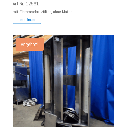
Preis
Preis
Art.Nr.: 12591
war:
ist:
mit Flammschutzfilter, ohne Motor
€ 1.050,00
€ 750,00.
mehr lesen
Angebot!