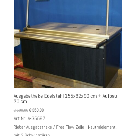
Ausgabetheke Edelstahl 155x82x90 cm + Aufbau
70 cm
Ursprünglicher
Aktueller
€
580,00
€
350,00
Preis
Preis
Art.Nr.: A-G5587
war:
ist:
Rieber Ausgabetheke / Free Flow Zeile - Neutralelement,
€ 580,00
€ 350,00.
mit 3 Schwingtüren, ...