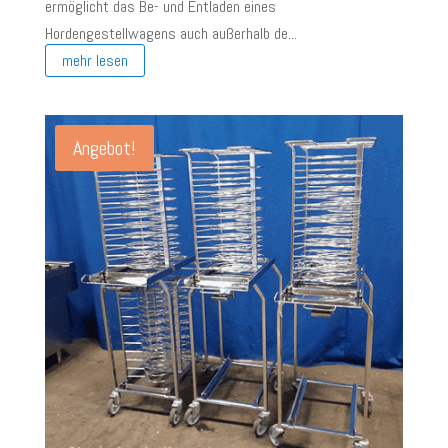
ermöglicht das Be- und Entladen eines
€ 450,00
€ 200,00.
Hordengestellwagens auch außerhalb de...
mehr lesen
Angebot!