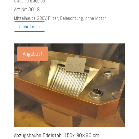
Ursprünglicher
Aktueller
€
400,00
€
300,00
Preis
Preis
Art.Nr.: 3019
war:
ist:
Mittelhaube 230V, Filter, Beleuchtung, ohne Motor
€ 400,00
€ 300,00.
mehr lesen
Angebot!
Abzugshaube Edelstahl 150x 90×96 cm