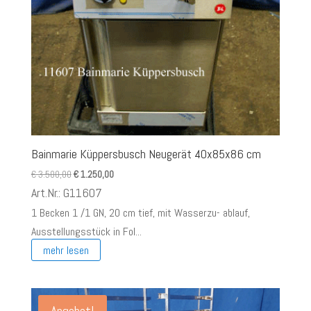
Bainmarie Küppersbusch Neugerät 40x85x86 cm
Ursprünglicher
Aktueller
€
3.500,00
€
1.250,00
Preis
Preis
Art.Nr.: G11607
war:
ist:
1 Becken 1 /1 GN, 20 cm tief, mit Wasserzu- ablauf,
€ 3.500,00
€ 1.250,00.
Ausstellungsstück in Fol...
mehr lesen
Angebot!