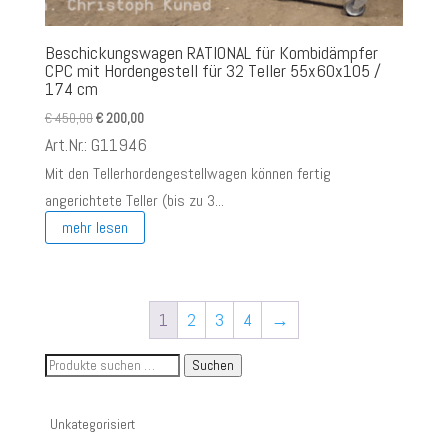
Beschickungswagen RATIONAL für Kombidämpfer
CPC mit Hordengestell für 32 Teller 55x60x105 /
174 cm
Ursprünglicher
Aktueller
€
450,00
€
200,00
Preis
Preis
Art.Nr.: G11946
war:
ist:
Mit den Tellerhordengestellwagen können fertig
€ 450,00
€ 200,00.
angerichtete Teller (bis zu 3...
mehr lesen
1
2
3
4
→
Suche
Suchen
nach
Artikelnummer
Unkategorisiert