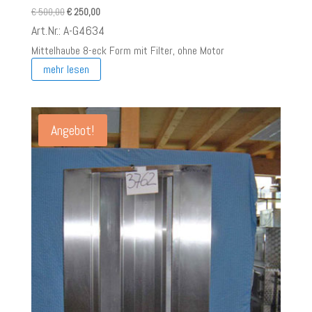
Ursprünglicher
Aktueller
€
500,00
€
250,00
Preis
Preis
Art.Nr.: A-G4634
war:
ist:
Mittelhaube 8-eck Form mit Filter, ohne Motor
€ 500,00
€ 250,00.
mehr lesen
Angebot!