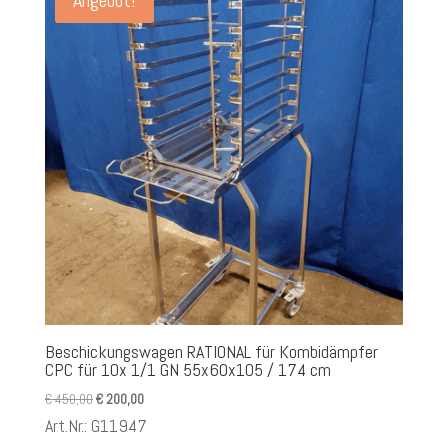
Beschickungswagen RATIONAL für Kombidämpfer
CPC für 10x 1/1 GN 55x60x105 / 174 cm
Ursprünglicher
Aktueller
€
450,00
€
200,00
Preis
Preis
Art.Nr.: G11947
war:
ist: