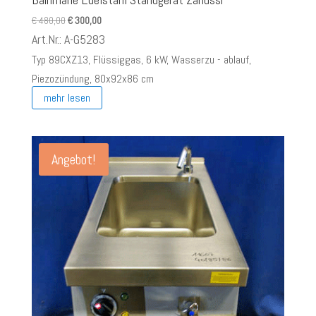
Ursprünglicher
Aktueller
€
480,00
€
300,00
Preis
Preis
Art.Nr.: A-G5283
war:
ist:
Typ 89CXZ13, Flüssiggas, 6 kW, Wasserzu - ablauf,
€ 480,00
€ 300,00.
Piezozündung, 80x92x86 cm
mehr lesen
Angebot!