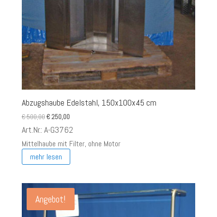
Abzugshaube Edelstahl, 150x100x45 cm
Ursprünglicher
Aktueller
€
500,00
€
250,00
Preis
Preis
Art.Nr.: A-G3762
war:
ist:
Mittelhaube mit Filter, ohne Motor
€ 500,00
€ 250,00.
mehr lesen
Angebot!