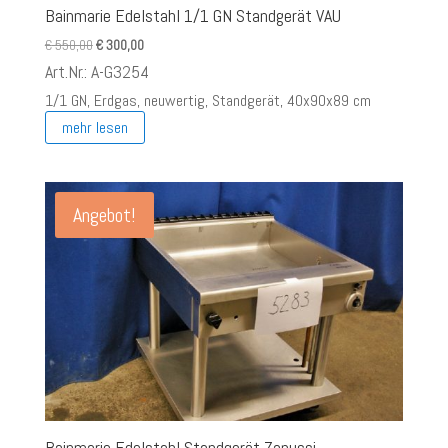
Bainmarie Edelstahl 1/1 GN Standgerät VAU
Ursprünglicher
Aktueller
€
550,00
€
300,00
Preis
Preis
Art.Nr.: A-G3254
war:
ist:
1/1 GN, Erdgas, neuwertig, Standgerät, 40x90x89 cm
€ 550,00
€ 300,00.
mehr lesen
Angebot!
Bainmarie Edelstahl Standgerät Zanussi