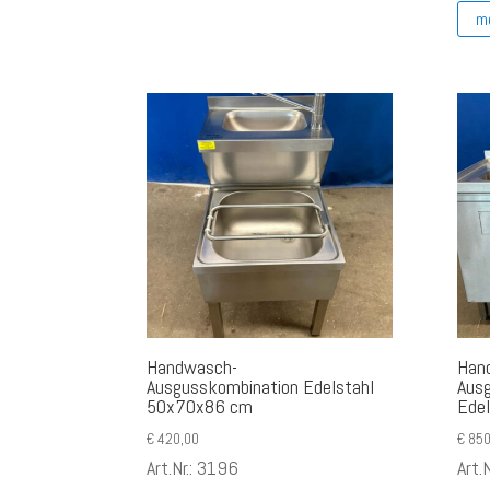
m
Handwasch-
Han
Ausgusskombination Edelstahl
Aus
50x70x86 cm
Ede
€
420,00
€
850
Art.Nr.: 3196
Art.