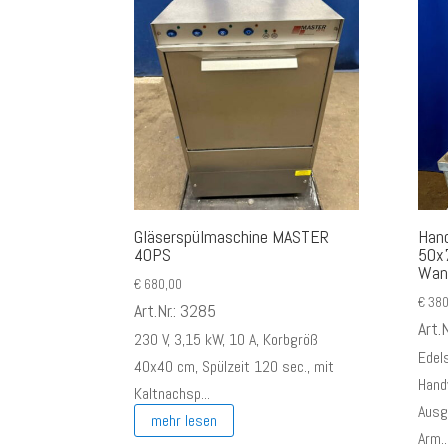
Gläserspülmaschine MASTER
Han
40PS
50x
Wan
€
680,00
€
380
Art.Nr.: 3285
Art.
230 V, 3,15 kW, 10 A, Korbgröß
Edel
40x40 cm, Spülzeit 120 sec., mit
Hand
Kaltnachsp...
Ausg
mehr lesen
Arm..