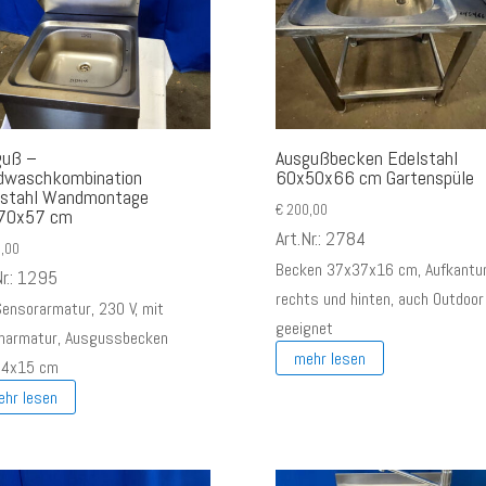
guß –
Ausgußbecken Edelstahl
dwaschkombination
60x50x66 cm Gartenspüle
lstahl Wandmontage
€
200,00
70x57 cm
Art.Nr.: 2784
,00
Becken 37x37x16 cm, Aufkantu
Nr.: 1295
rechts und hinten, auch Outdoor
Sensorarmatur, 230 V, mit
geeignet
harmatur, Ausgussbecken
mehr lesen
34x15 cm
ehr lesen