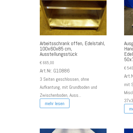
Arbeitsschrank offen, Edelstahl,
Aus
100x60x85 cm,
Han
Ausstellungsstück
Ede
50x
€
665,00
€
540
Art.Nr.: G10886
Art.
3 Seiten geschlossen, ohne
mit 
Aufkantung, mit Grundboden und
Misc
Zwischenboden, Auss...
37x
mehr lesen
m