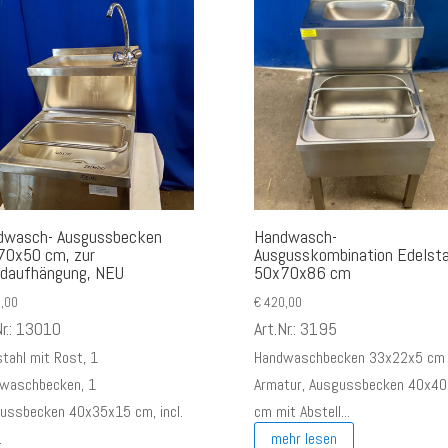
dwasch- Ausgussbecken
Handwasch-
70x50 cm, zur
Ausgusskombination Edelsta
daufhängung, NEU
50x70x86 cm
,00
€
420,00
Nr.: 13010
Art.Nr.: 3195
stahl mit Rost, 1
Handwaschbecken 33x22x5 cm 
waschbecken, 1
Armatur, Ausgussbecken 40x4
ussbecken 40x35x15 cm, incl.
cm mit Abstell...
.
mehr lesen