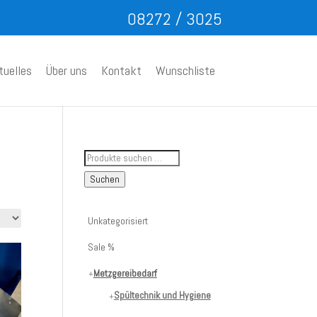
08272 / 3025
tuelles
Über uns
Kontakt
Wunschliste
Suche
nach
Suchen
Artikelnummer
oder
Unkategorisiert
Produktname:
Sale %
Metzgereibedarf
Spültechnik und Hygiene