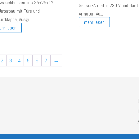
waschbecken lins 35x25x12
Sensor-Armatur 230 V und Gast
Unterbau mit Türe und
Armatur, Au...
rfklappe, Ausgu...
mehr lesen
ehr lesen
2
3
4
5
6
7
→