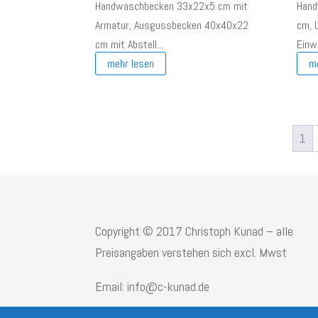
Handwaschbecken 33x22x5 cm mit
Hand
Armatur, Ausgussbecken 40x40x22
cm, 
cm mit Abstell...
Einwu
mehr lesen
m
1
Copyright © 2017 Christoph Kunad – alle
Preisangaben verstehen sich excl. Mwst
Email: info@c-kunad.de