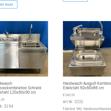
ehr lesen
dwasch-
Handwasch-Ausguß-Kombina
gusskombination Schrank
Edelstahl 50x60x86 cm
lstahl 120x60x90 cm
€
540,00
,00
Art.Nr.: 3231
Nr.: 3194
Fabrikat VAU, Handwaschbecken