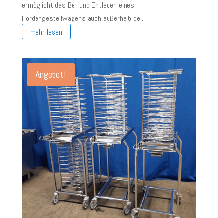
war:
ist:
ermöglicht das Be- und Entladen eines
€ 450,00
€ 200,00.
Hordengestellwagens auch außerhalb de...
mehr lesen
Angebot!