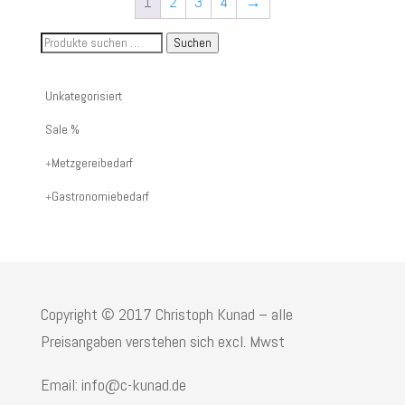
1
2
3
4
→
Suche
Suchen
nach
Artikelnummer
Unkategorisiert
oder
Sale %
Produktname:
Metzgereibedarf
Gastronomiebedarf
Copyright © 2017 Christoph Kunad – alle
Preisangaben verstehen sich excl. Mwst
Email: info@c-kunad.de