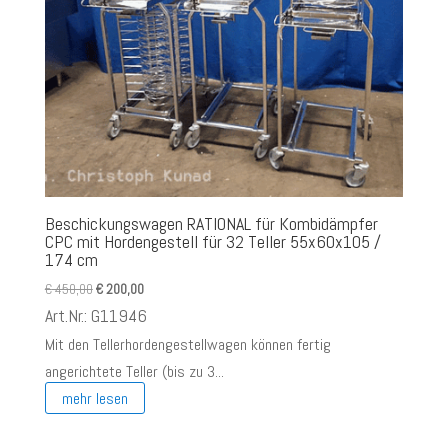
Beschickungswagen RATIONAL für Kombidämpfer
CPC mit Hordengestell für 32 Teller 55x60x105 /
174 cm
Ursprünglicher
Aktueller
€
450,00
€
200,00
Preis
Preis
Art.Nr.: G11946
war:
ist:
Mit den Tellerhordengestellwagen können fertig
€ 450,00
€ 200,00.
angerichtete Teller (bis zu 3...
mehr lesen