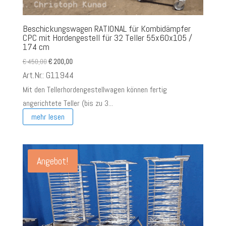
Beschickungswagen RATIONAL für Kombidämpfer
CPC mit Hordengestell für 32 Teller 55x60x105 /
174 cm
Ursprünglicher
Aktueller
€
450,00
€
200,00
Preis
Preis
Art.Nr.: G11944
war:
ist:
Mit den Tellerhordengestellwagen können fertig
€ 450,00
€ 200,00.
angerichtete Teller (bis zu 3...
mehr lesen
Angebot!