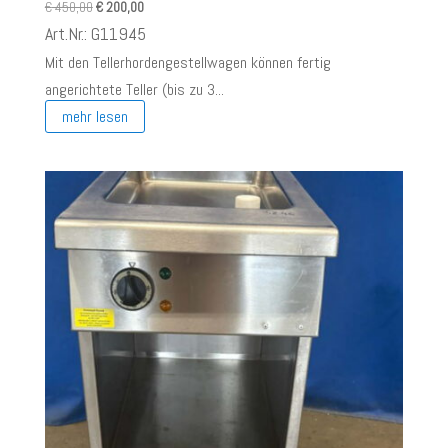
Ursprünglicher
Aktueller
€
450,00
€
200,00
Preis
Preis
Art.Nr.: G11945
war:
ist:
Mit den Tellerhordengestellwagen können fertig
€ 450,00
€ 200,00.
angerichtete Teller (bis zu 3...
mehr lesen