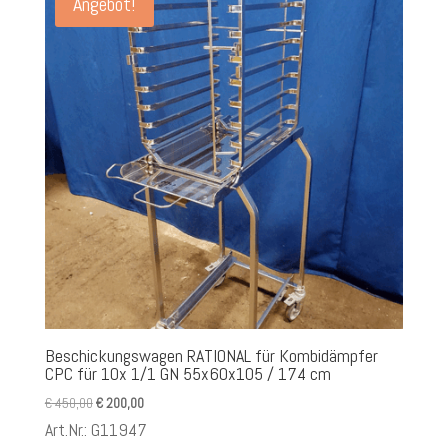
Angebot!
Beschickungswagen RATIONAL für Kombidämpfer
CPC für 10x 1/1 GN 55x60x105 / 174 cm
Ursprünglicher
Aktueller
€
450,00
€
200,00
Preis
Preis
Art.Nr.: G11947