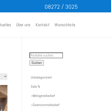
08272 / 3025
tuelles
Über uns
Kontakt
Wunschliste
Suche
nach
Suchen
Artikelnummer
oder
Unkategorisiert
Produktname:
Sale %
Metzgereibedarf
Gastronomiebedarf