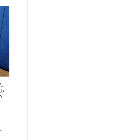
AL
0x
m
n
h