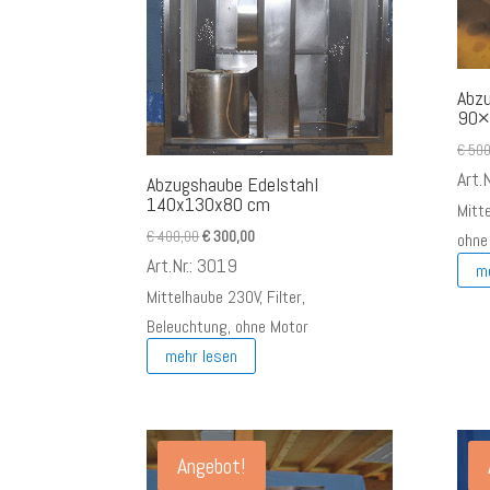
Abz
90×
€
500
Art.
Abzugshaube Edelstahl
140x130x80 cm
Mitt
Ursprünglicher
Aktueller
€
400,00
€
300,00
ohne
Preis
Preis
Art.Nr.: 3019
m
war:
ist:
Mittelhaube 230V, Filter,
€ 400,00
€ 300,00.
Beleuchtung, ohne Motor
mehr lesen
Angebot!