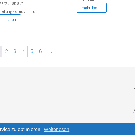
erzu- ablauf,
mehr lesen
ellungsstück in Fol...
ehr lesen
2
3
4
5
6
→
vice zu optimieren.
Weiterlesen