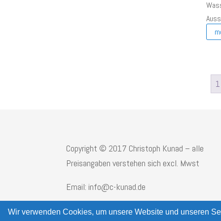
Wass
Ausst
m
1
Copyright © 2017 Christoph Kunad – alle
Preisangaben verstehen sich excl. Mwst
Email: info@c-kunad.de
Wir verwenden Cookies, um unsere Website und unseren Ser