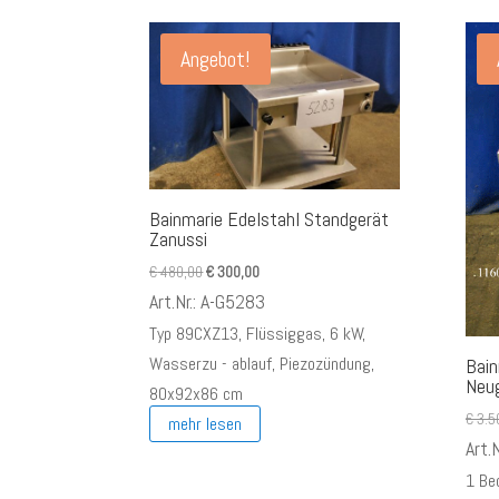
Angebot!
Bainmarie Edelstahl Standgerät
Zanussi
Ursprünglicher
Aktueller
€
480,00
€
300,00
Preis
Preis
Art.Nr.: A-G5283
war:
ist:
Typ 89CXZ13, Flüssiggas, 6 kW,
€ 480,00
€ 300,00.
Wasserzu - ablauf, Piezozündung,
Bain
Neu
80x92x86 cm
€
3.5
mehr lesen
Art.
1 Be