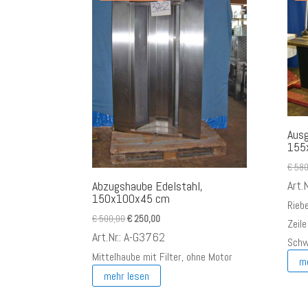
Ausg
155
€
580
Art.
Abzugshaube Edelstahl,
150x100x45 cm
Rieb
Ursprünglicher
Aktueller
€
500,00
€
250,00
Zeile
Preis
Preis
Art.Nr.: A-G3762
Schwi
war:
ist:
Mittelhaube mit Filter, ohne Motor
m
€ 500,00
€ 250,00.
mehr lesen