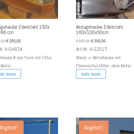
ugshaube Edelstahl 150x
Abzugshaube Edelstahl
96 cm
160x100x50cm
Ursprünglicher
Aktueller
Ursprünglicher
Aktueller
,00
€
250,00
€
560,00
€
300,00
Preis
Preis
Preis
Preis
Nr.: A-G4634
Art.Nr.: A-G2017
war:
ist:
war:
ist:
elhaube 8-eck Form mit Filter,
Wand- o. Mittelhaube mit
€ 500,00
€ 250,00.
€ 560,00
€ 300,00.
 Motor
Flammschutzfilter, ohne Motor
ehr lesen
mehr lesen
Angebot!
Angebot!