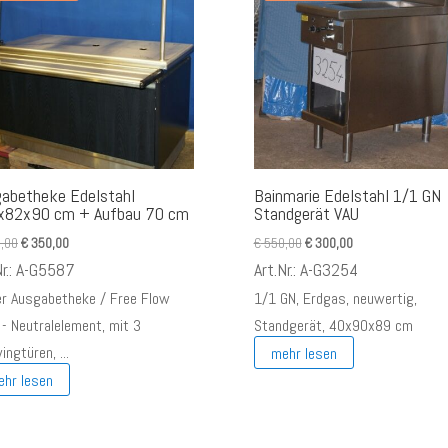
abetheke Edelstahl
Bainmarie Edelstahl 1/1 GN
x82x90 cm + Aufbau 70 cm
Standgerät VAU
Ursprünglicher
Aktueller
Ursprünglicher
Aktueller
,00
€
350,00
€
550,00
€
300,00
Preis
Preis
Preis
Preis
Nr.: A-G5587
Art.Nr.: A-G3254
war:
ist:
war:
ist:
er Ausgabetheke / Free Flow
1/1 GN, Erdgas, neuwertig,
€ 580,00
€ 350,00.
€ 550,00
€ 300,00.
 - Neutralelement, mit 3
Standgerät, 40x90x89 cm
ngtüren, ...
mehr lesen
ehr lesen