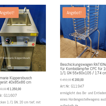
Angebot!
Angebot!
Beschickungswagen RATION
für Kombidämpfer CPC für 1
1/1 GN 55x60x105 / 174 c
marie Küppersbusch
Ursprünglicher
Aktueller
€
450,00
€
200,00
gerät 40x85x86 cm
Preis
Preis
Art.Nr.: G11947
Ursprünglicher
Aktueller
00,00
€
1.250,00
war:
ist:
ermöglicht das Be- und Entlade
Preis
Preis
Nr.: G11607
€ 450,00
€ 200,00.
eines Hordengestellwagens auc
war:
ist:
cken 1 /1 GN, 20 cm tief, mit
€ 3.500,00
€ 1.250,00.
außerhalb de...