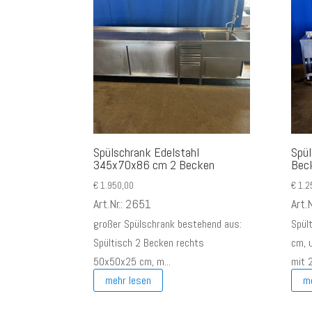
Spülschrank Edelstahl
Spül
345x70x86 cm 2 Becken
Bec
€
1.950,00
€
1.2
Art.Nr.: 2651
Art.
großer Spülschrank bestehend aus:
Spül
Spültisch 2 Becken rechts
cm, 
50x50x25 cm, m...
mit 2
mehr lesen
m