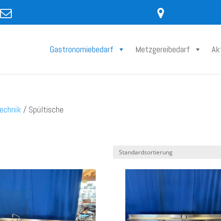
Gastronomiebedarf
Metzgereibedarf
Ak
echnik
/ Spültische