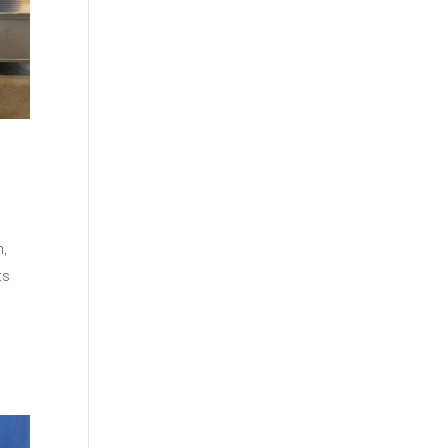
m,
ts