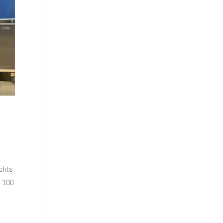
echts
k 100