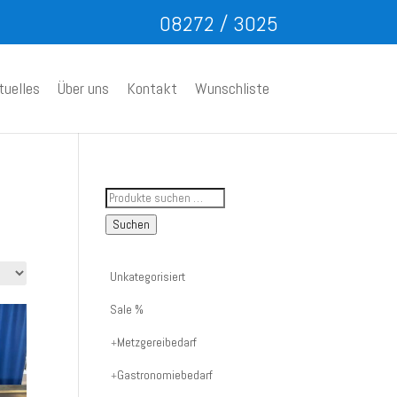
08272 / 3025
tuelles
Über uns
Kontakt
Wunschliste
Suche
nach
Suchen
Artikelnummer
oder
Unkategorisiert
Produktname:
Sale %
Metzgereibedarf
Gastronomiebedarf