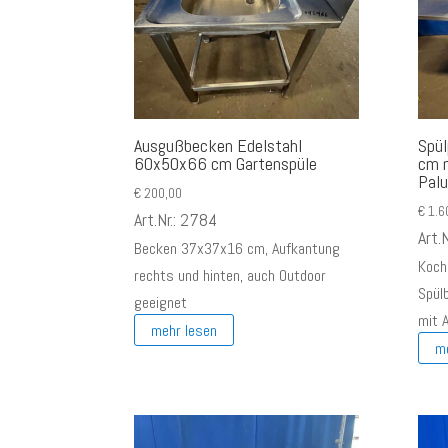
Ausgußbecken Edelstahl
Spül
60x50x66 cm Gartenspüle
cm m
Pal
€
200,00
€
1.6
Art.Nr.: 2784
Art.
Becken 37x37x16 cm, Aufkantung
Kochz
rechts und hinten, auch Outdoor
Spül
geeignet
mit A
mehr lesen
m