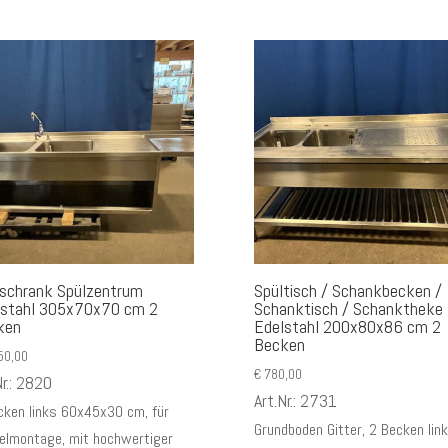
lschrank Spülzentrum
Spültisch / Schankbecken /
lstahl 305x70x70 cm 2
Schanktisch / Schanktheke
ken
Edelstahl 200x80x86 cm 2
Becken
50,00
€
780,00
Nr.: 2820
Art.Nr.: 2731
cken links 60x45x30 cm, für
Grundboden Gitter, 2 Becken lin
elmontage, mit hochwertiger