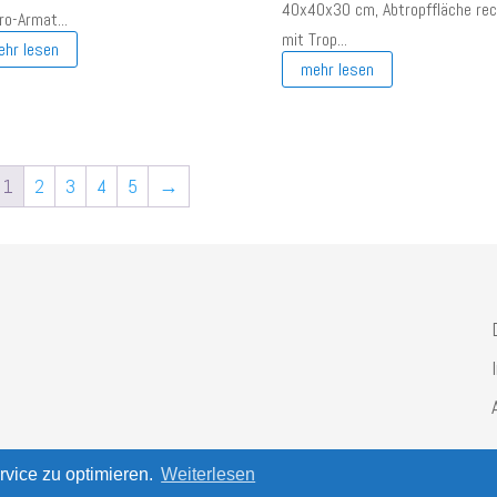
40x40x30 cm, Abtropffläche re
ro-Armat...
mit Trop...
ehr lesen
mehr lesen
1
2
3
4
5
→
vice zu optimieren.
Weiterlesen