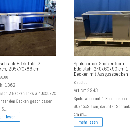
schrank Edelstahl, 2
Spülschrank Spülzentrum
ken, 295x70x86 cm
Edelstahl 240x60x90 cm 1
Becken mit Ausgussbecken
50,00
€
850,00
Nr.: 1362
Art.Nr.: 2943
tisch 2 Becken links a 40x50x25
Spülstation mit 1 Spülbecken r
unter den Becken geschlossen
60x45x30 cm, darunter Schran
 S...
cm mi...
ehr lesen
mehr lesen