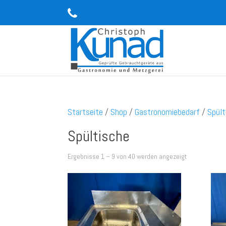
Startseite
/
Shop
/
Gastronomiebedarf
/
Spült
Spültische
Ergebnisse 1 – 9 von 40 werden angezeigt