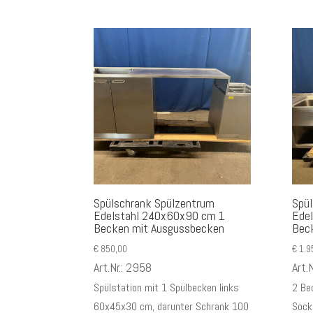
Spülschrank Spülzentrum
Spü
Edelstahl 240x60x90 cm 1
Ede
Becken mit Ausgussbecken
Bec
€
850,00
€
1.9
Art.Nr.: 2958
Art.
Spülstation mit 1 Spülbecken links
2 Be
60x45x30 cm, darunter Schrank 100
Sock