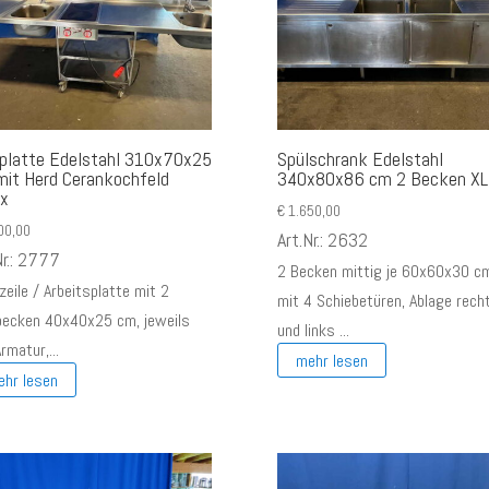
platte Edelstahl 310x70x25
Spülschrank Edelstahl
it Herd Cerankochfeld
340x80x86 cm 2 Becken XL
ux
€
1.650,00
00,00
Art.Nr.: 2632
Nr.: 2777
2 Becken mittig je 60x60x30 c
eile / Arbeitsplatte mit 2
mit 4 Schiebetüren, Ablage rech
becken 40x40x25 cm, jeweils
und links ...
rmatur,...
mehr lesen
ehr lesen