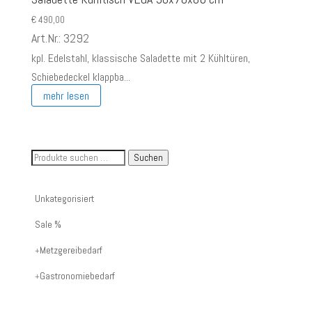
€
490,00
Art.Nr.: 3292
kpl. Edelstahl, klassische Saladette mit 2 Kühltüren,
Schiebedeckel klappba...
mehr lesen
Suche
Suchen
nach
Artikelnummer
Unkategorisiert
oder
Sale %
Produktname:
Metzgereibedarf
Gastronomiebedarf