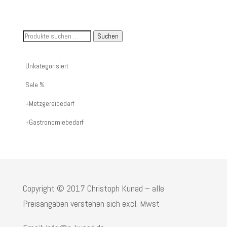
Suche
Suchen
nach
Artikelnummer
Unkategorisiert
oder
Sale %
Produktname:
Metzgereibedarf
Gastronomiebedarf
Copyright © 2017 Christoph Kunad – alle
Preisangaben verstehen sich excl. Mwst