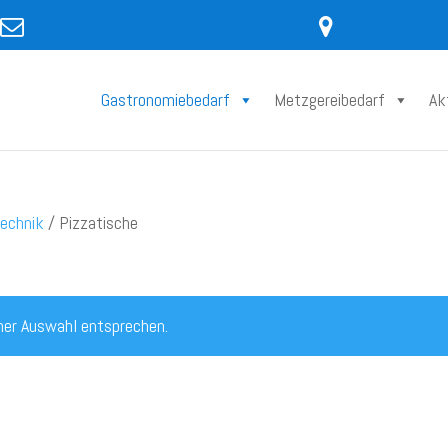
Gastronomiebedarf
Metzgereibedarf
Ak
technik
/ Pizzatische
ner Auswahl entsprechen.