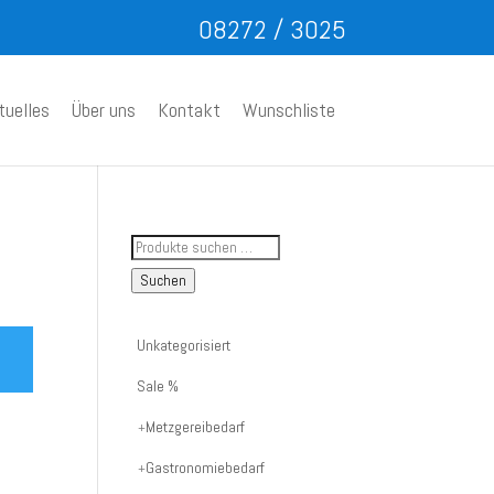
08272 / 3025
tuelles
Über uns
Kontakt
Wunschliste
Suche
nach
Suchen
Artikelnummer
oder
Unkategorisiert
Produktname:
Sale %
Metzgereibedarf
Gastronomiebedarf