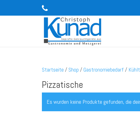
Startseite
/
Shop
/
Gastronomiebedarf
/
Kühl
Pizzatische
Es wurden keine Produkte gefunden, die dei