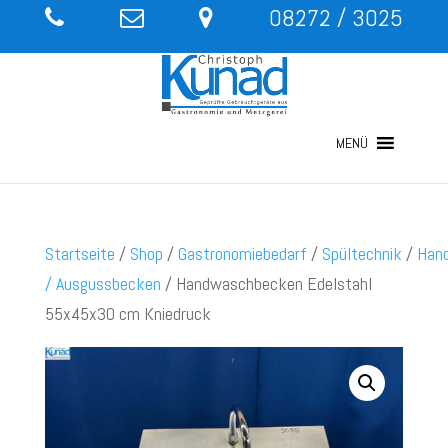
08272 / 3025
MENÜ
Startseite
/
Shop
/
Gastronomiebedarf
/
Spültechnik
/
Han
/ Ausgussbecken
/ Handwaschbecken Edelstahl
55x45x30 cm Kniedruck