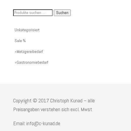
Suche
Suchen
nach
Artikelnummer
Unkategorisiert
oder
Sale %
Produktname:
Metzgereibedarf
Gastronomiebedarf
Copyright © 2017 Christoph Kunad – alle
Preisangaben verstehen sich excl. Mwst
Email: info@c-kunad.de