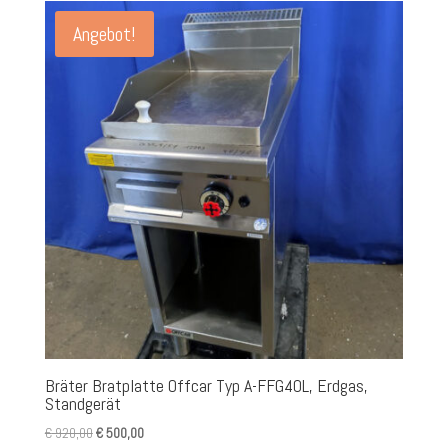
Angebot!
Bräter Bratplatte Offcar Typ A-FFG40L, Erdgas,
Standgerät
Ursprünglicher
Aktueller
€
920,00
€
500,00