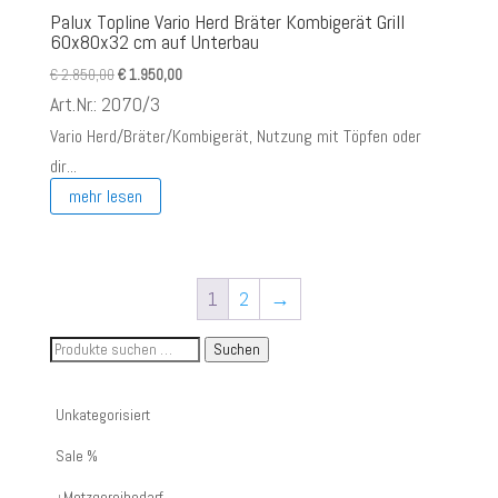
Palux Topline Vario Herd Bräter Kombigerät Grill
60x80x32 cm auf Unterbau
Ursprünglicher
Aktueller
€
2.850,00
€
1.950,00
Preis
Preis
Art.Nr.: 2070/3
war:
ist:
Vario Herd/Bräter/Kombigerät, Nutzung mit Töpfen oder
€ 2.850,00
€ 1.950,00.
dir...
mehr lesen
1
2
→
Suche
Suchen
nach
Artikelnummer
Unkategorisiert
oder
Sale %
Produktname:
Metzgereibedarf