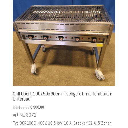
Grill Ubert 100x50x90cm Tischgerät mit fahrbarem
Unterbau
Ursprünglicher
Aktueller
€
1.100,00
€
900,00
Preis
Preis
Art.Nr.: 3071
war:
ist:
Typ BGR100E, 400V, 10,5 kW, 18 A, Stecker 32 A, 5 Zonen
€ 1.100,00
€ 900,00.