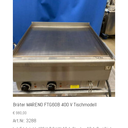
Bräter MARENO FTG60B 400 V Tischmodell
€
980,00
Art.Nr.: 3288