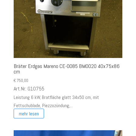
Bräter Erdgas Mareno CE-0085 BM0020 40x75x86
cm
€
750,00
Art.Nr.: G10755
Leistung 6 kW, Bratfläche glatt 34x50 cm, mit
Fettschublade, Piezzozündung,...
mehr lesen