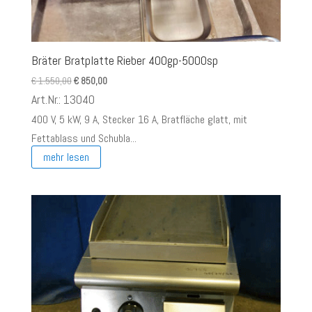
Bräter Bratplatte Rieber 400gp-5000sp
Ursprünglicher
Aktueller
€
1.550,00
€
850,00
Preis
Preis
Art.Nr.: 13040
war:
ist:
400 V, 5 kW, 9 A, Stecker 16 A, Bratfläche glatt, mit
€ 1.550,00
€ 850,00.
Fettablass und Schubla...
mehr lesen