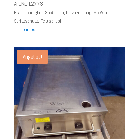
Preis
Preis
Art.Nr.: 12773
war:
ist:
Bratfläche glatt 35x51 cm, Piezozündung, 6 kW, mit
€ 920,00
€ 500,00.
Spritzschutz, Fettschubl...
mehr lesen
Angebot!