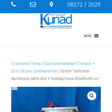
08272 / 3025
MENÜ
Startseite
/
Shop
/
Gastronomiebedarf
/
Imbiss +
Grill
/
Bräter, Griddleplatten
/ Bräter Tiefbräter
Multibräter MKN 400 V Griddlepfanne 60x85x86 cm