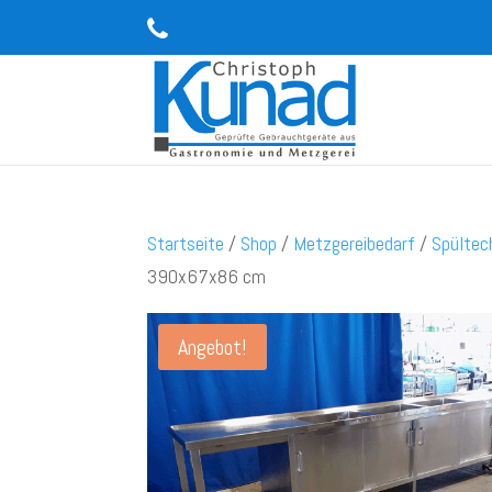
Startseite
/
Shop
/
Metzgereibedarf
/
Spültec
390x67x86 cm
Angebot!