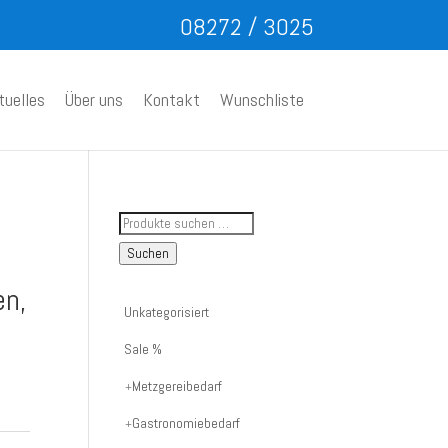
08272 / 3025
tuelles
Über uns
Kontakt
Wunschliste
Suche
nach
Suchen
Artikelnummer
en,
oder
Unkategorisiert
Produktname:
Sale %
Metzgereibedarf
Gastronomiebedarf