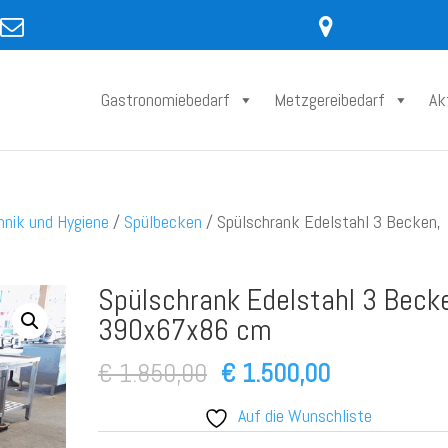
Gastronomiebedarf
Metzgereibedarf
Ak
hnik und Hygiene
/
Spülbecken
/ Spülschrank Edelstahl 3 Becken,
Spülschrank Edelstahl 3 Beck
390x67x86 cm
Ursprünglicher
Aktueller
€
1.850,00
€
1.500,00
Preis
Preis
Auf die Wunschliste
war:
ist: