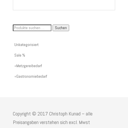
Suche
Suchen
nach
Artikelnummer
Unkategorisiert
oder
Sale %
Produktname:
Metzgereibedarf
Gastronomiebedarf
Copyright © 2017 Christoph Kunad – alle
Preisangaben verstehen sich excl. Mwst