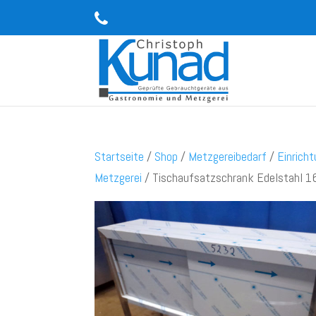
Startseite
/
Shop
/
Metzgereibedarf
/
Einrich
Metzgerei
/ Tischaufsatzschrank Edelstahl 