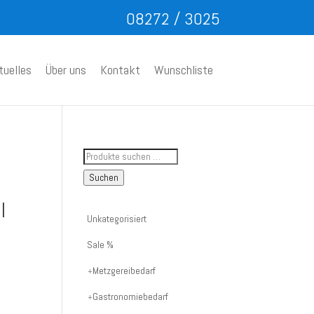
08272 / 3025
tuelles
Über uns
Kontakt
Wunschliste
Suche
nach
Suchen
Artikelnummer
l
oder
Unkategorisiert
Produktname:
Sale %
Metzgereibedarf
Gastronomiebedarf