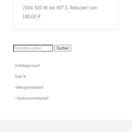
230V, 500 W, bis 60° C, Reduziert von
180,00 €
Suche
Suchen
nach
Artikelnummer
Unkategorisiert
oder
Sale %
Produktname:
Metzgereibedarf
Gastronomiebedarf