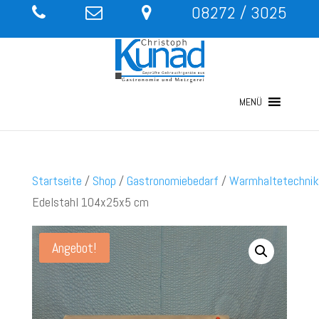
08272 / 3025
MENÜ
Startseite
/
Shop
/
Gastronomiebedarf
/
Warmhaltetechnik
Edelstahl 104x25x5 cm
Angebot!