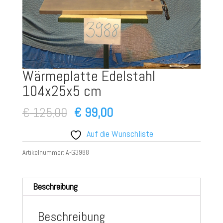
Wärmeplatte Edelstahl
104x25x5 cm
Ursprünglicher
Aktueller
€
125,00
€
99,00
Preis
Preis
Auf die Wunschliste
war:
ist:
Artikelnummer:
A-G3988
€ 125,00
€ 99,00.
Beschreibung
Beschreibung