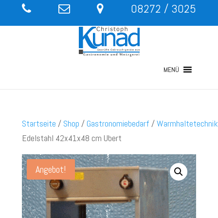
08272 / 3025
MENÜ
Startseite
/
Shop
/
Gastronomiebedarf
/
Warmhaltetechnik
Edelstahl 42x41x48 cm Ubert
Angebot!