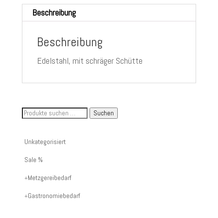
Beschreibung
Beschreibung
Edelstahl, mit schräger Schütte
Suche
Suchen
nach
Artikelnummer
Unkategorisiert
oder
Sale %
Produktname:
Metzgereibedarf
Gastronomiebedarf