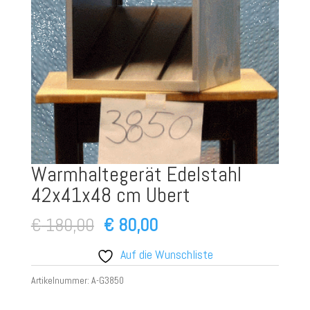
Warmhaltegerät Edelstahl
42x41x48 cm Ubert
Ursprünglicher
Aktueller
€
180,00
€
80,00
Preis
Preis
Auf die Wunschliste
war:
ist:
Artikelnummer:
A-G3850
€ 180,00
€ 80,00.