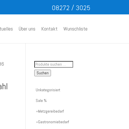
08272 / 3025
tuelles
Über uns
Kontakt
Wunschliste
Suche
86
nach
Suchen
Artikelnummer
ahl
oder
Unkategorisiert
Produktname:
Sale %
Metzgereibedarf
Gastronomiebedarf