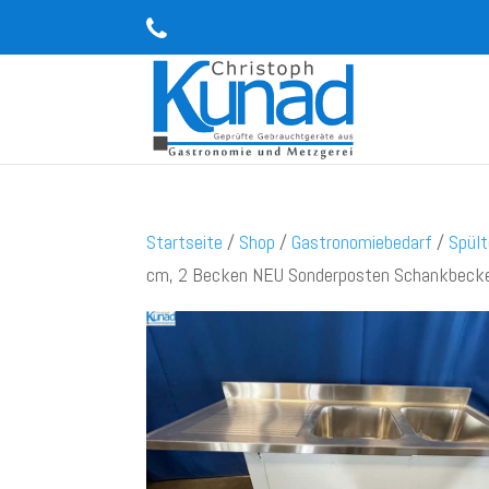
Startseite
/
Shop
/
Gastronomiebedarf
/
Spült
cm, 2 Becken NEU Sonderposten Schankbeck