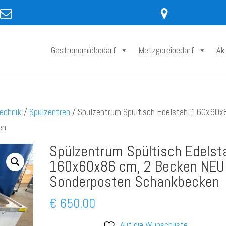
Gastronomiebedarf
Metzgereibedarf
Ak
echnik
/
Spülzentren
/ Spülzentrum Spültisch Edelstahl 160x60x
en
Spülzentrum Spültisch Edelst
160x60x86 cm, 2 Becken NEU
Sonderposten Schankbecken
€
650,00
Auf die Wunschliste