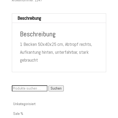
Beschreibung
Beschreibung
1 Becken 50x40x25 cm, Abtropf rechts,
Aufkantung hinten, unterfahrbar, stark
gebraucht
Suche
Suchen
nach
Artikelnummer
Unkategorisiert
oder
Sale %