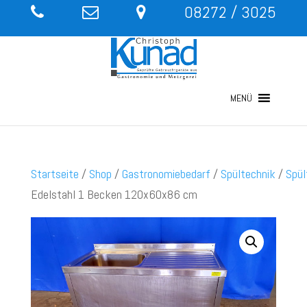
08272 / 3025
MENÜ
Startseite
/
Shop
/
Gastronomiebedarf
/
Spültechnik
/
Spül
Edelstahl 1 Becken 120x60x86 cm