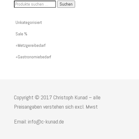
Suche
Suchen
nach
Artikelnummer
Unkategorisiert
oder
Sale %
Produktname:
Metzgereibedarf
Gastronomiebedarf
Copyright © 2017 Christoph Kunad – alle
Preisangaben verstehen sich excl. Mwst
Email: info@c-kunad.de