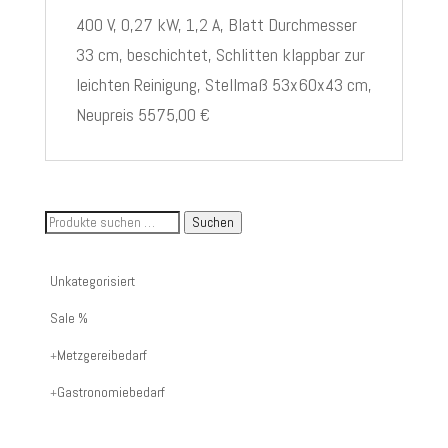
400 V, 0,27 kW, 1,2 A, Blatt Durchmesser
33 cm, beschichtet, Schlitten klappbar zur
leichten Reinigung, Stellmaß 53x60x43 cm,
Neupreis 5575,00 €
Suche
Suchen
nach
Artikelnummer
Unkategorisiert
oder
Sale %
Produktname:
Metzgereibedarf
Gastronomiebedarf