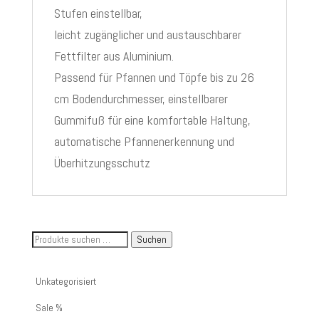
Stufen einstellbar,
leicht zugänglicher und austauschbarer
Fettfilter aus Aluminium.
Passend für Pfannen und Töpfe bis zu 26
cm Bodendurchmesser, einstellbarer
Gummifuß für eine komfortable Haltung,
automatische Pfannenerkennung und
Überhitzungsschutz
Suche
Suchen
nach
Artikelnummer
Unkategorisiert
oder
Sale %