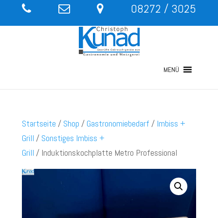
08272 / 3025
MENÜ
Startseite
/
Shop
/
Gastronomiebedarf
/
Imbiss +
Grill
/
Sonstiges Imbiss +
Grill
/ Induktionskochplatte Metro Professional