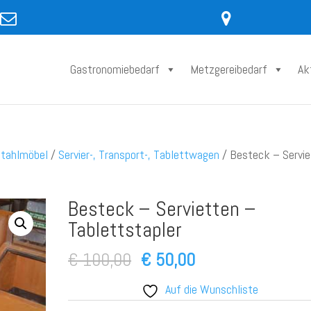
Gastronomiebedarf
Metzgereibedarf
Ak
stahlmöbel
/
Servier-, Transport-, Tablettwagen
/ Besteck – Servi
Besteck – Servietten –
Tablettstapler
Ursprünglicher
Aktueller
€
100,00
€
50,00
Preis
Preis
Auf die Wunschliste
war:
ist: