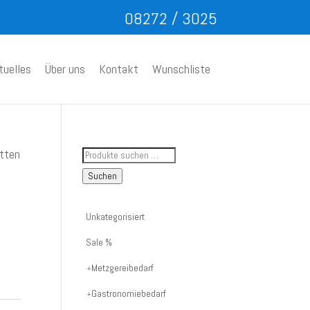
08272 / 3025
tuelles
Über uns
Kontakt
Wunschliste
Suche
etten
nach
Suchen
Artikelnummer
oder
Unkategorisiert
Produktname:
Sale %
Metzgereibedarf
Gastronomiebedarf