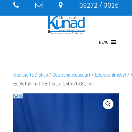
08272 / 3025
MENÜ
Startseite
/
Shop
/
Gastronomiebedarf
/
Edelstahlmöbel
/
Edelstahl mit PE Platte 150x70x81 cm