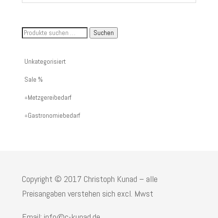
Suche
Suchen
nach
Artikelnummer
Unkategorisiert
oder
Sale %
Produktname:
Metzgereibedarf
Gastronomiebedarf
Copyright © 2017 Christoph Kunad – alle
Preisangaben verstehen sich excl. Mwst
Email: info@c-kunad.de