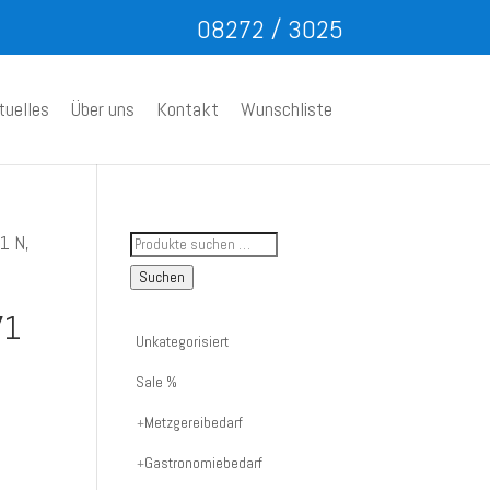
08272 / 3025
tuelles
Über uns
Kontakt
Wunschliste
Suche
1 N,
nach
Suchen
Artikelnummer
71
oder
Unkategorisiert
Produktname:
Sale %
Metzgereibedarf
Gastronomiebedarf