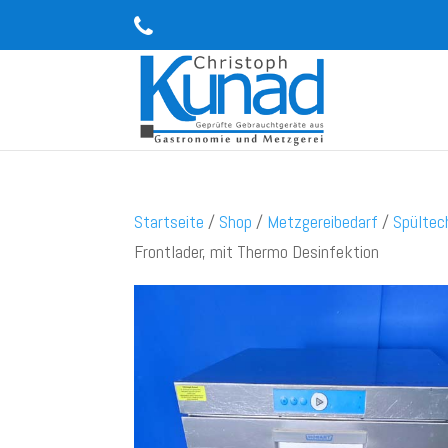
Startseite
/
Shop
/
Metzgereibedarf
/
Spültec
Frontlader, mit Thermo Desinfektion