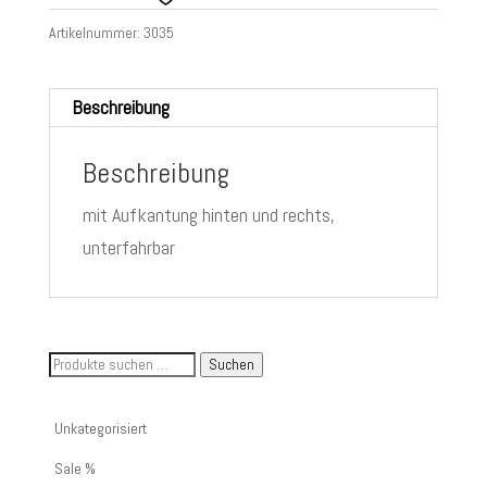
Artikelnummer:
3035
Beschreibung
Beschreibung
mit Aufkantung hinten und rechts,
unterfahrbar
Suche
Suchen
nach
Artikelnummer
Unkategorisiert
oder
Sale %