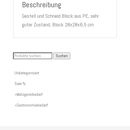
Beschreibung
Gestell und Schneid-Block aus PE, sehr
guter Zustand, Block 28x28x6,5 cm
Suche
Suchen
nach
Artikelnummer
Unkategorisiert
oder
Sale %
Produktname:
Metzgereibedarf
Gastronomiebedarf