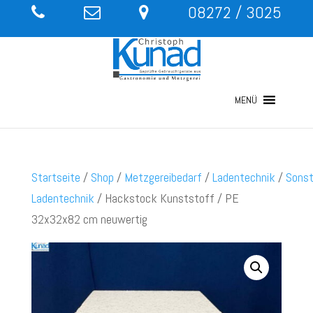
08272 / 3025
MENÜ
Startseite
/
Shop
/
Metzgereibedarf
/
Ladentechnik
/
Sonst
Ladentechnik
/ Hackstock Kunststoff / PE
32x32x82 cm neuwertig