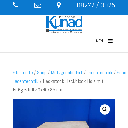
08272 / 3025
MENÜ
Startseite
/
Shop
/
Metzgereibedarf
/
Ladentechnik
/
Sonst
Ladentechnik
/ Hackstock Hackblock Holz mit
Fußgestell 40x40x85 cm