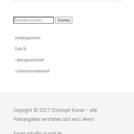
Suche
Suchen
nach
Artikelnummer
Unkategorisiert
oder
Sale %
Produktname:
Metzgereibedarf
Gastronomiebedarf
Copyright © 2017 Christoph Kunad – alle
Preisangaben verstehen sich excl. Mwst
Email: info@c-kunad.de