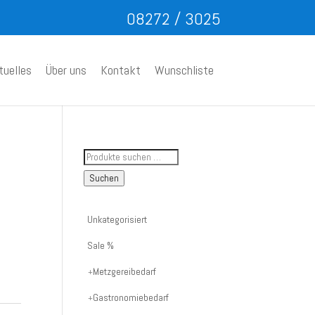
08272 / 3025
tuelles
Über uns
Kontakt
Wunschliste
Suche
nach
Suchen
Artikelnummer
oder
Unkategorisiert
Produktname:
Sale %
Metzgereibedarf
Gastronomiebedarf