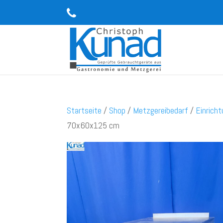
Startseite
/
Shop
/
Metzgereibedarf
/
Einrich
70x60x125 cm