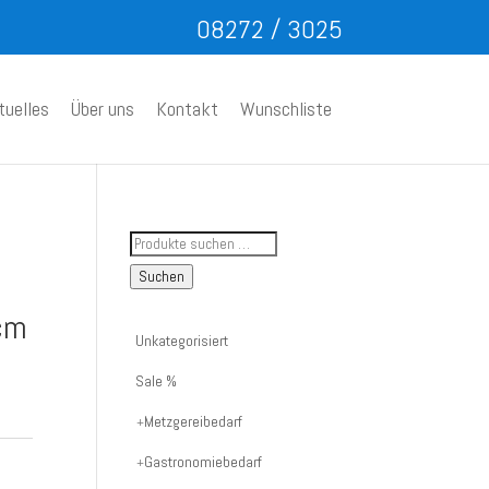
08272 / 3025
tuelles
Über uns
Kontakt
Wunschliste
Suche
nach
Suchen
Artikelnummer
cm
oder
Unkategorisiert
Produktname:
Sale %
Metzgereibedarf
Gastronomiebedarf