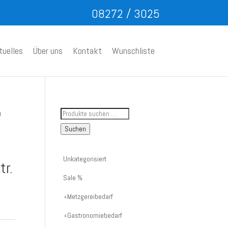
08272 / 3025
tuelles
Über uns
Kontakt
Wunschliste
Suche
n
nach
Suchen
Artikelnummer
oder
Unkategorisiert
tr.
Produktname:
Sale %
Metzgereibedarf
Gastronomiebedarf