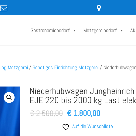
Gastronomiebedarf
Metzgereibedarf
Ak
tung Metzgerei
/
Sonstiges Einrichtung Metzgerei
/ Niederhubwage
Niederhubwagen Jungheinrich
EJE 220 bis 2000 kg Last elek
Ursprünglicher
Aktueller
€
2.500,00
€
1.800,00
Preis
Preis
Auf die Wunschliste
war:
ist: