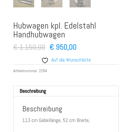
Hubwagen kpl. Edelstahl
Handhubwagen
Ursprünglicher
Aktueller
€
1.150,00
€
950,00
Preis
Preis
Auf die Wunschliste
war:
ist:
Artikelnummer:
2284
€ 1.150,00
€ 950,00.
Beschreibung
Beschreibung
113 cm Gabellänge, 52 cm Breite,