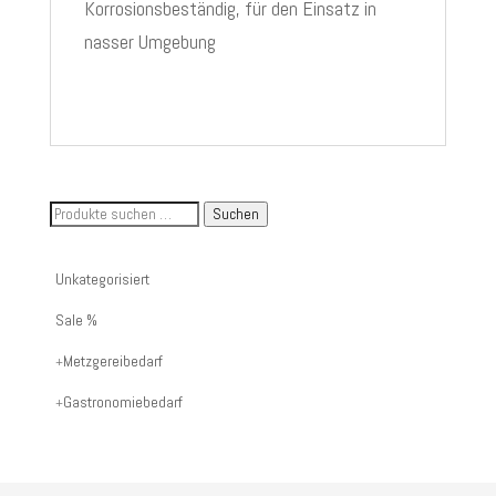
Korrosionsbeständig, für den Einsatz in
nasser Umgebung
Suche
Suchen
nach
Artikelnummer
Unkategorisiert
oder
Sale %
Produktname:
Metzgereibedarf
Gastronomiebedarf