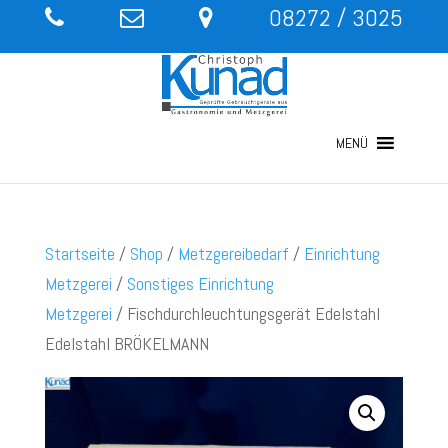
08272 / 3025
MENÜ
Startseite
/
Shop
/
Metzgereibedarf
/
Einrichtung
Metzgerei
/
Sonstiges Einrichtung
Metzgerei
/ Fischdurchleuchtungsgerät Edelstahl
Edelstahl BRÖKELMANN