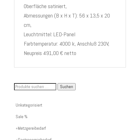
Oberfläche satiniert,
Abmessungen (B x H x T): 56 x 13,5 x 20
cm,
Leuchtmittel: LED-Panel
Farbtemperatur: 4000 k, Anschluß 230V,
Neupreis 491,00 € netto
Suche
Suchen
nach
Artikelnummer
Unkategorisiert
oder
Sale %
Produktname:
Metzgereibedarf
Gastronomiebedarf