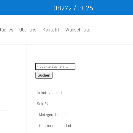
08272 / 3025
tuelles
Über uns
Kontakt
Wunschliste
Suche
nach
Suchen
Artikelnummer
oder
Unkategorisiert
Produktname:
Sale %
Metzgereibedarf
Gastronomiebedarf