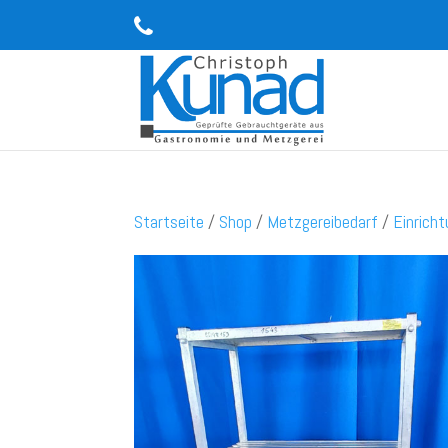
Startseite
/
Shop
/
Metzgereibedarf
/
Einrich