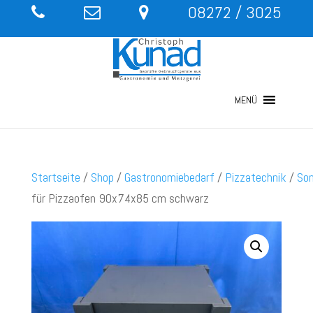
08272 / 3025
MENÜ
Startseite
/
Shop
/
Gastronomiebedarf
/
Pizzatechnik
/
Son
für Pizzaofen 90x74x85 cm schwarz