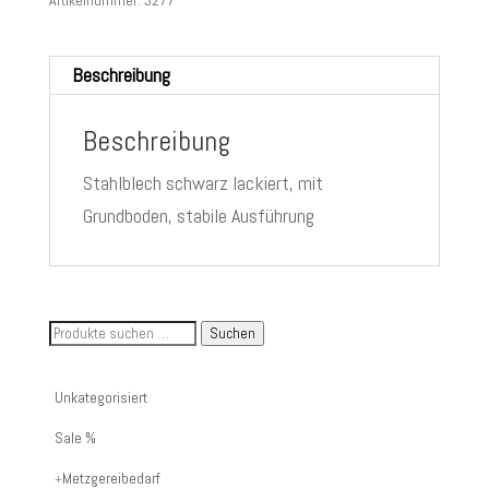
Artikelnummer:
3277
Beschreibung
Beschreibung
Stahlblech schwarz lackiert, mit
Grundboden, stabile Ausführung
Suche
Suchen
nach
Artikelnummer
Unkategorisiert
oder
Sale %
Produktname:
Metzgereibedarf