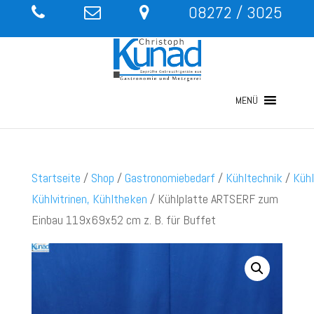
08272 / 3025
MENÜ
Startseite
/
Shop
/
Gastronomiebedarf
/
Kühltechnik
/
Kühl
Kühlvitrinen, Kühltheken
/ Kühlplatte ARTSERF zum
Einbau 119x69x52 cm z. B. für Buffet