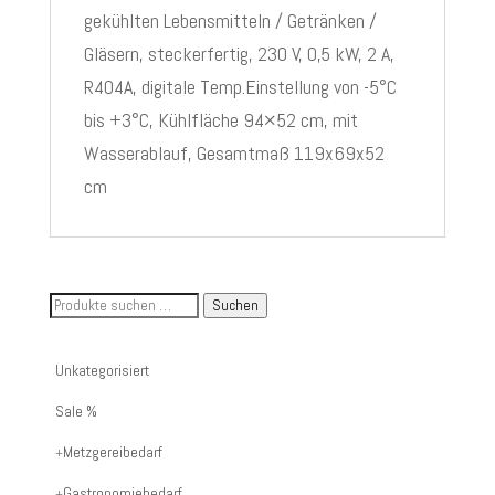
gekühlten Lebensmitteln / Getränken /
Gläsern, steckerfertig, 230 V, 0,5 kW, 2 A,
R404A, digitale Temp.Einstellung von -5°C
bis +3°C, Kühlfläche 94×52 cm, mit
Wasserablauf, Gesamtmaß 119x69x52
cm
Suche
Suchen
nach
Artikelnummer
Unkategorisiert
oder
Sale %
Produktname:
Metzgereibedarf
Gastronomiebedarf