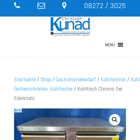
08272 / 3025
MENÜ
Startseite
/
Shop
/
Gastronomiebedarf
/
Kühltechnik
/
Kühl
Gefrierschränke, Kühltische
/ Kühltisch Chromo fair
Edelstahl