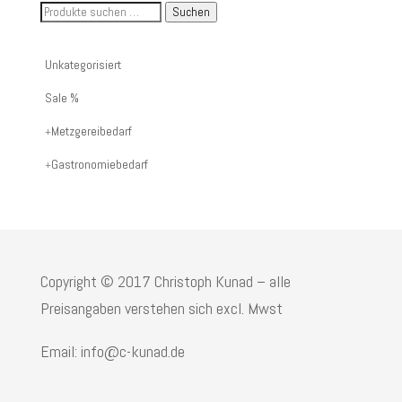
Suche
Suchen
nach
Artikelnummer
Unkategorisiert
oder
Sale %
Produktname:
Metzgereibedarf
Gastronomiebedarf
Copyright © 2017 Christoph Kunad – alle
Preisangaben verstehen sich excl. Mwst
Email: info@c-kunad.de