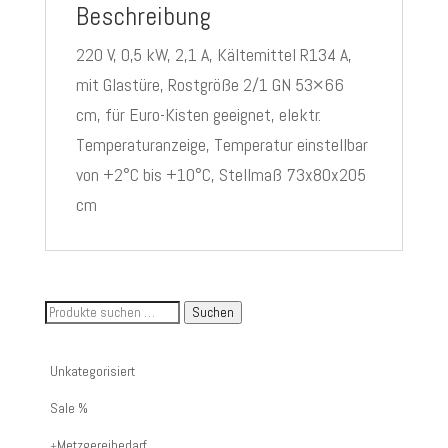
Beschreibung
220 V, 0,5 kW, 2,1 A, Kältemittel R134 A,
mit Glastüre, Rostgröße 2/1 GN 53×66
cm, für Euro-Kisten geeignet, elektr.
Temperaturanzeige, Temperatur einstellbar
von +2°C bis +10°C, Stellmaß 73x80x205
cm
Suche
Suchen
nach
Artikelnummer
Unkategorisiert
oder
Sale %
Produktname:
Metzgereibedarf