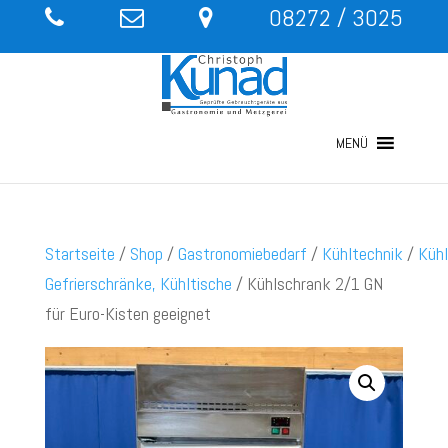
08272 / 3025
MENÜ
Startseite
/
Shop
/
Gastronomiebedarf
/
Kühltechnik
/
Kühl
Gefrierschränke, Kühltische
/ Kühlschrank 2/1 GN
für Euro-Kisten geeignet