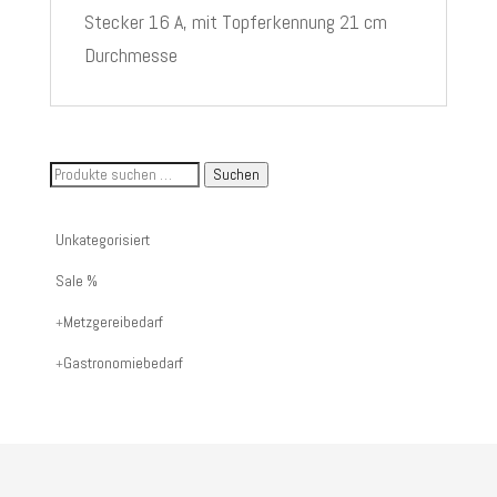
Stecker 16 A, mit Topferkennung 21 cm
Durchmesse
Suche
Suchen
nach
Artikelnummer
Unkategorisiert
oder
Sale %
Produktname:
Metzgereibedarf
Gastronomiebedarf