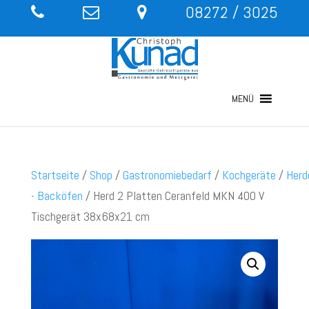
08272 / 3025
MENÜ
Startseite
/
Shop
/
Gastronomiebedarf
/
Kochgeräte
/
Herd
- Backöfen
/ Herd 2 Platten Ceranfeld MKN 400 V
Tischgerät 38x68x21 cm