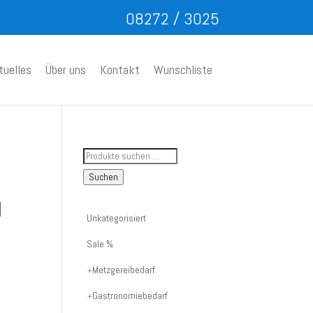
08272 / 3025
tuelles
Über uns
Kontakt
Wunschliste
Suche
l
nach
Suchen
Artikelnummer
l
oder
Unkategorisiert
Produktname:
Sale %
Metzgereibedarf
Gastronomiebedarf