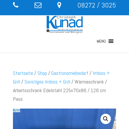
08272 / 3025
MENÜ
Startseite
/
Shop
/
Gastronomiebedarf
/
Imbiss +
Grill
/
Sonstiges Imbiss + Grill
/ Wärmeschrank /
Arbeitsschrank Edelstahl 225x70x86 / 126 cm
Pass