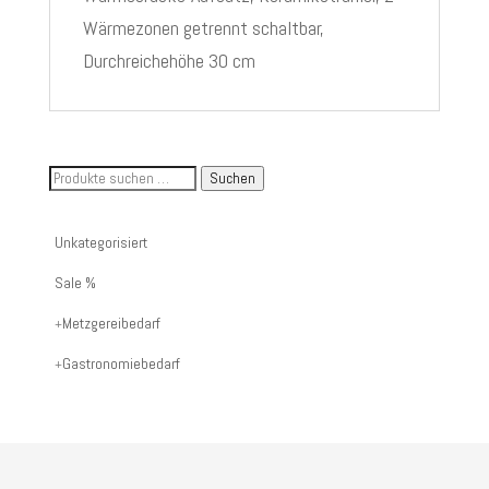
Wärmezonen getrennt schaltbar,
Durchreichehöhe 30 cm
Suche
Suchen
nach
Artikelnummer
Unkategorisiert
oder
Sale %
Produktname:
Metzgereibedarf
Gastronomiebedarf