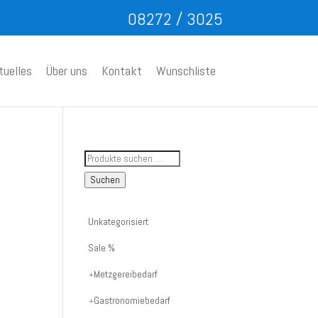
08272 / 3025
tuelles
Über uns
Kontakt
Wunschliste
Suche
nach
Suchen
Artikelnummer
oder
Unkategorisiert
Produktname:
Sale %
Metzgereibedarf
Gastronomiebedarf