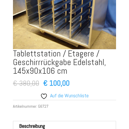
Tablettstation / Etagere /
Geschirrrückgabe Edelstahl,
145x90x106 cm
Ursprünglicher
Aktueller
€
380,00
€
100,00
Preis
Preis
Auf die Wunschliste
war:
ist:
Artikelnummer:
G6727
€ 380,00
€ 100,00.
Beschreibung