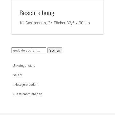
Beschreibung
für Gastronorm, 24 Fächer 32,5 x 90 cm
Suche
Suchen
nach
Artikelnummer
Unkategorisiert
oder
Sale %
Produktname:
Metzgereibedarf
Gastronomiebedarf