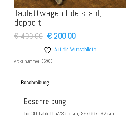
Tablettwagen Edelstahl,
doppelt
Ursprünglicher
Aktueller
€
400,00
€
200,00
Preis
Preis
Auf die Wunschliste
war:
ist:
Artikelnummer:
G6963
€ 400,00
€ 200,00.
Beschreibung
Beschreibung
für 30 Tablett 42×65 cm, 98x66x182 cm