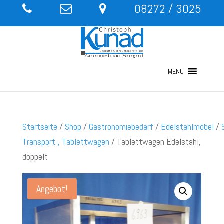
08272 / 3025
MENÜ
Startseite
/
Shop
/
Gastronomiebedarf
/
Edelstahlmöbel
/
Transport-, Tablettwagen
/ Tablettwagen Edelstahl,
doppelt
Angebot!