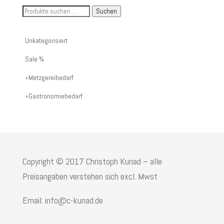
Suche
Suchen
nach
Artikelnummer
Unkategorisiert
oder
Sale %
Produktname:
Metzgereibedarf
Gastronomiebedarf
Copyright © 2017 Christoph Kunad – alle
Preisangaben verstehen sich excl. Mwst
Email: info@c-kunad.de