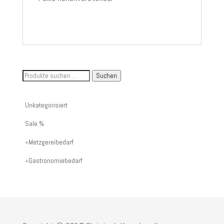
Suche
Suchen
nach
Artikelnummer
Unkategorisiert
oder
Sale %
Produktname:
Metzgereibedarf
Gastronomiebedarf