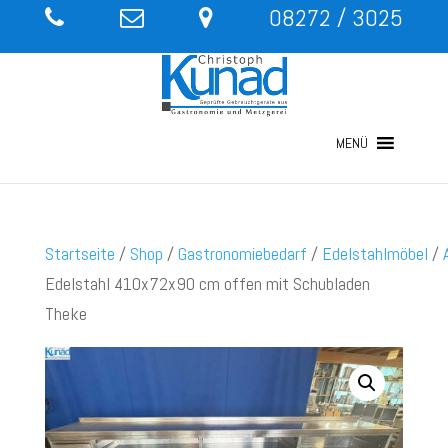
08272 / 3025
MENÜ
Startseite
/
Shop
/
Gastronomiebedarf
/
Edelstahlmöbel
/
Edelstahl 410x72x90 cm offen mit Schubladen
Theke