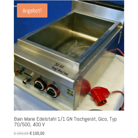
Angebot!
Bain Marie Edelstahl 1/1 GN Tischgerät, Gico, Typ
70/500, 400 V
Ursprünglicher
Aktueller
€
260,00
€
100,00