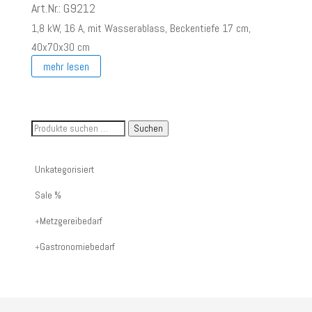
Preis
Preis
Art.Nr.: G9212
war:
ist:
1,8 kW, 16 A, mit Wasserablass, Beckentiefe 17 cm,
€ 260,00
€ 100,00.
40x70x30 cm
mehr lesen
Suche
Suchen
nach
Artikelnummer
Unkategorisiert
oder
Sale %
Produktname:
Metzgereibedarf
Gastronomiebedarf