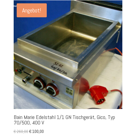
Angebot!
Bain Marie Edelstahl 1/1 GN Tischgerät, Gico, Typ
70/500, 400 V
Ursprünglicher
Aktueller
€
260,00
€
100,00