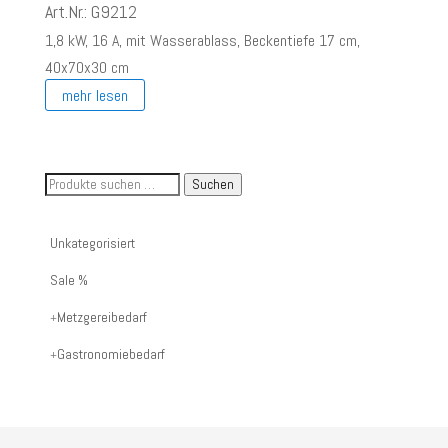
Preis
Preis
Art.Nr.: G9212
war:
ist:
1,8 kW, 16 A, mit Wasserablass, Beckentiefe 17 cm,
€ 260,00
€ 100,00.
40x70x30 cm
mehr lesen
Suche
Suchen
nach
Artikelnummer
Unkategorisiert
oder
Sale %
Produktname:
Metzgereibedarf
Gastronomiebedarf